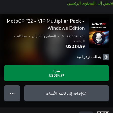
تخطي إلى المحتوى الرئيسي
MotoGP™22 - VIP Multiplier Pack -
Windows Edition
Milestone S.r.l.
•
السباق والطيران
•
محاكاة
•
الرياضة
USD$4.99
يتطلب توفر لعبة
شراء
USD$4.99
إضافة إلى قائمة الأمنيات
● ● ●