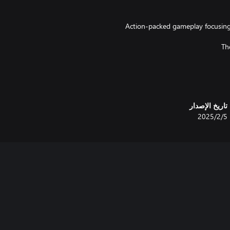
- Action-packed gameplay focusin
- Freely adjustable difficulty leve
تاريخ الإصدار
5‏/2‏/2025