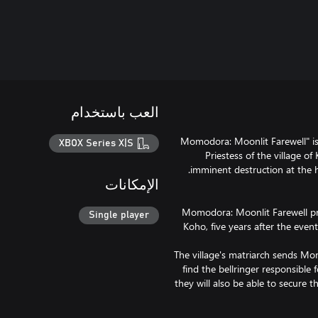
العب باستخدام
"Momodora: Moonlit Farewell" i
XBOX Series X|S
Priestess of the village o
الإمكانات
Momodora: Moonlit Farewell pres
Single player
Koho, five years after the even
The village's matriarch sends Mom
find the bellringer responsible
they will also be able to secure t