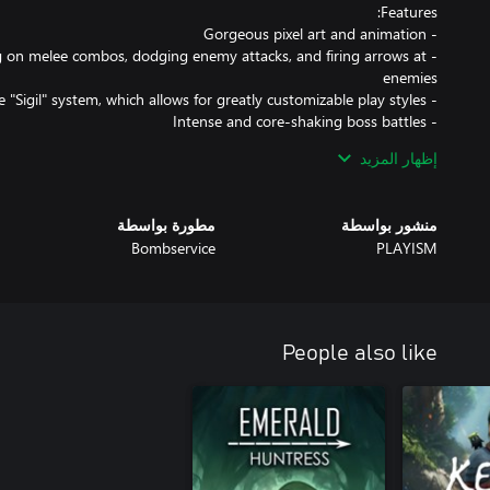
g on melee combos, dodging enemy attacks, and firing arrows at
إظهار المزيد
ls, allowing you to relax and explore the alluring world at your own
pace or take on mighty foes for a real challenge
منشور بواسطة
مطورة بواسطة
Bombservice
PLAYISM
People also like