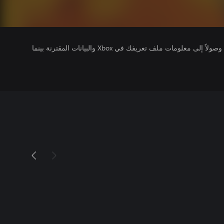
يتلقى ناشرو الألعاب التي تقوم بتشغيلها وصولاً إلى معلومات ملف تعريفك في Xbox والبيانات المقترنة بينما