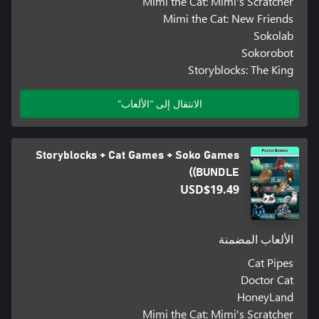
Mimi the Cat: Mimi's Scratcher
Mimi the Cat: New Friends
Sokolab
Sokorobot
Storyblocks: The King
الانتقال إلى "الألعاب"
Storyblocks + Cat Games + Soko Games
(BUNDLE)
USD$19.49
الألعاب المضمنة
Cat Pipes
Doctor Cat
HoneyLand
Mimi the Cat: Mimi's Scratcher