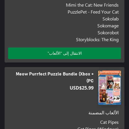
Mimi the Cat: New Friends
PuzzlePet - Feed Your Cat
Sokolab
Sokomage
Sokorobot
Storyblocks: The King
الانتقال إلى "الألعاب"
Meow Purrfect Puzzle Bundle (Xbox +
PC)
USD$25.99
الألعاب المضمنة
Cat Pipes
Cat Pipes (Windows)