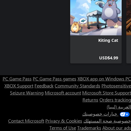
Kiting Cat
USD$4.99
PC Game Pass
PC Game Pass games
XBOX app on Windows PC
XBOX Support
Feedback
Community Standards
Photosensitive
Seizure Warning
Microsoft account
Microsoft Store Support
Returns
Orders tracking
العربية (ليبيا)
خيارات خصوصيتك
خصوصية صحة المستهلك
Privacy & Cookies
Contact Microsoft
Terms of Use
Trademarks
About our ads