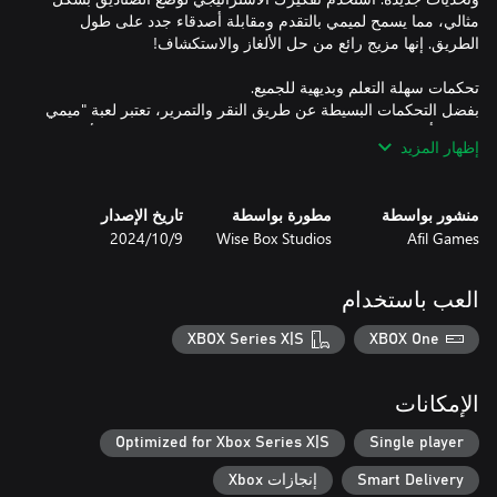
مثالي، مما يسمح لميمي بالتقدم ومقابلة أصدقاء جدد على طول
بفضل التحكمات البسيطة عن طريق النقر والتمرير، تعتبر لعبة "ميمي
القطة: أصدقاء جدد" متاحة وممتعة لجميع اللاعبين من جميع الأعمار.
إظهار المزيد
سواء كنت تحرك الصناديق، أو تتسلقها، أو تفكر في كيفية تكديسها،
منشور بواسطة
مطورة بواسطة
تاريخ الإصدار
Afil Games
Wise Box Studios
9‏/10‏/2024
خذ وقتك لحل كل لغز على وتيرتك الخاصة. لا توجد عجلة في عالم
ميمي، فقط متعة حل الألغاز ومساعدة ميمي في تكوين صداقات
جديدة. إنها اللعبة المثالية للاسترخاء والاستمتاع بتجربة هادئة وخالية من
العب باستخدام
XBOX Series X|S
XBOX One
يقدم كل مستوى في "ميمي القطة: أصدقاء جدد" تحديًا جديدًا وفرصة
لاكتشاف شيء مميز. مع مجموعة متنوعة من الألغاز والإعدادات
الإمكانات
الرائعة، تقدم هذه اللعبة متعة لا تنتهي ولحظات دافئة. انضم إلى ميمي
وأصدقائها الجدد في هذه المغامرة الساحرة!
Optimized for Xbox Series X|S
Single player
Smart Delivery
إنجازات Xbox