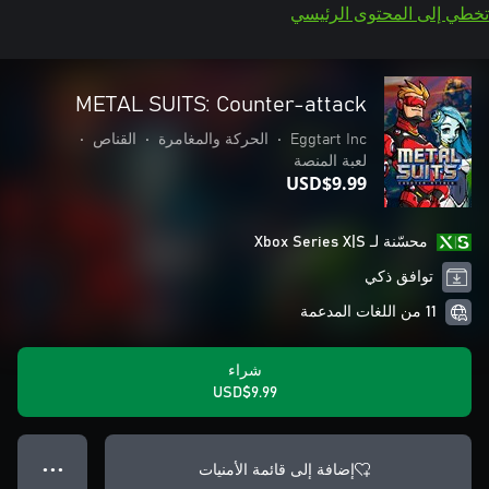
تخطي إلى المحتوى الرئيسي
METAL SUITS: Counter-attack
Eggtart Inc
•
الحركة والمغامرة
•
القناص
•
لعبة المنصة
USD$9.99
محسّنة لـ Xbox Series X|S
توافق ذكي
11 من اللغات المدعمة
شراء
USD$9.99
إضافة إلى قائمة الأمنيات
● ● ●