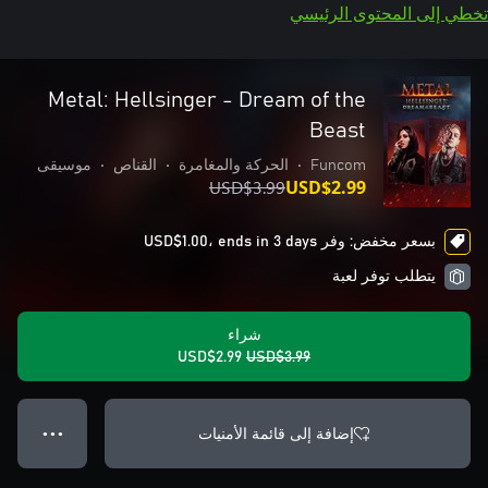
تخطي إلى المحتوى الرئيسي
Metal: Hellsinger - Dream of the
Beast
Funcom
•
الحركة والمغامرة
•
القناص
•
موسيقى
USD$3.99
USD$2.99
بسعر مخفض: وفر USD$1.00، ends in 3 days
يتطلب توفر لعبة
شراء
USD$2.99
USD$3.99
إضافة إلى قائمة الأمنيات
● ● ●