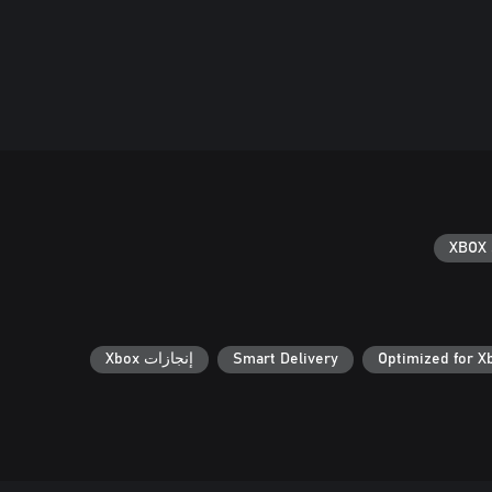
XBOX 
Optimized for X
Smart Delivery
إنجازات Xbox