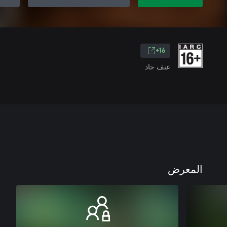
16+
عنف حاد
المعرض