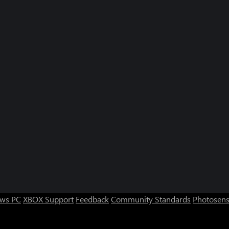
ws PC
XBOX Support
Feedback
Community Standards
Photosens