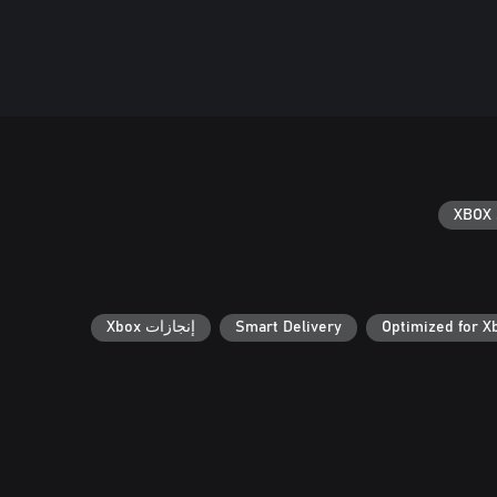
XBOX 
Optimized for X
Smart Delivery
إنجازات Xbox