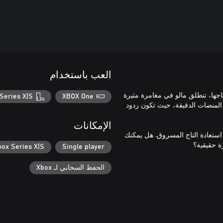
العب باستخدام
Malu the Princes! بعد أن سُرقت تاجها، تنطلق مالو في مغامرة مثيرة
Series X|S
XBOX One
ت في هذه اللعبة المنصات الدقيقة، حيث تكون ردود
الإمكانات
استعادة التاج المسروق. هل يمكنك
box Series X|S
Single player
الحفظ السحابي لـ Xbox