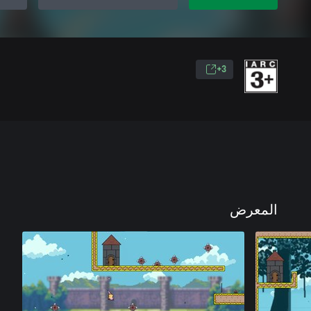
3+
المعرض