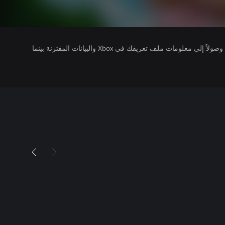
يتلقى ناشرو الألعاب التي تقوم بتشغيلها وصولاً إلى معلومات ملف تعريفك في Xbox والبيانات المقترنة بينما