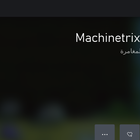
Machinetri
لمغامرة
● ● ●