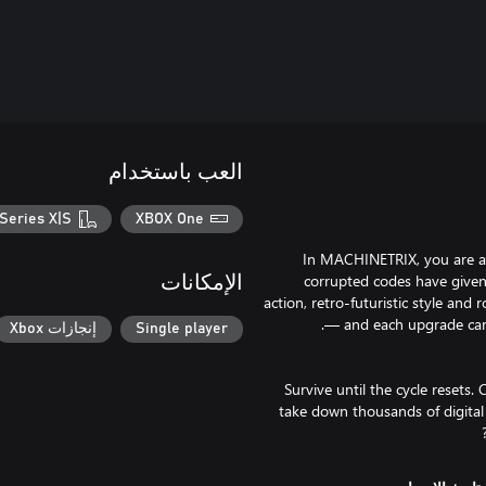
العب باستخدام
Series X|S
XBOX One
In MACHINETRIX, you are a 
corrupted codes have given 
الإمكانات
action, retro-futuristic style and
Single player
إنجازات Xbox
Survive until the cycle resets.
take down thousands of digital 