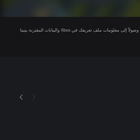
يتلقى ناشرو الألعاب التي تقوم بتشغيلها وصولاً إلى معلومات ملف تعريفك في Xbox والبيانات المقترنة بينما