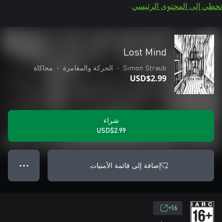
تخطي إلى المحتوى الرئيسي
Lost Mind
Simon Straub
•
الحركة والمغامرة
•
محاكاة
USD$2.99
شراء
USD$2.99
إضافة إلى قائمة الأمنيات
● ● ●
16+