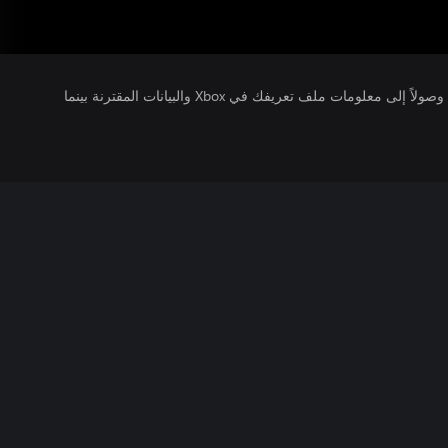
يتلقى ناشرو الألعاب التي تقوم بتشغيلها وصولاً إلى معلومات ملف تعريفك في Xbox والبيانات المقترنة بينما