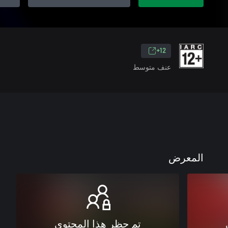
12+
عنف متوسط
المعرض
تم حظر هذا المحتوى