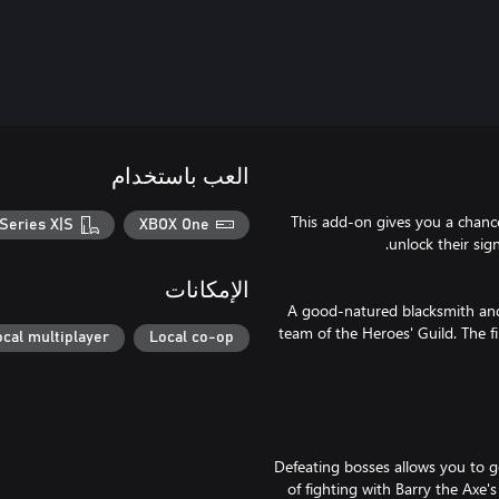
العب باستخدام
This add-on gives you a chance
Series X|S
XBOX One
الإمكانات
A good-natured blacksmith and 
team of the Heroes' Guild. The fi
ocal multiplayer
Local co-op
Defeating bosses allows you to 
of fighting with Barry the Axe