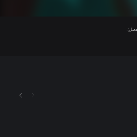
فصل).