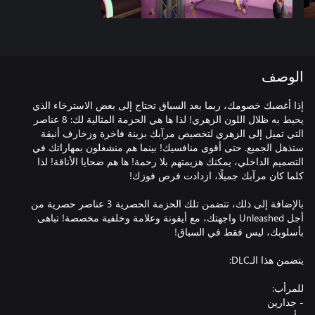
الوصف
إذا أغضبك خصومك، ربما بعد السباق تحتاج إلى بعض الاسترخاء الذي
يحيط به ظلال اللون الزهري! لذا ها هي الحزمة المثالية لك: 8 عناصر
التي تميل إلى الزهري لتخصيص مرآبك بزينة فاخرة وزخارف أنيقة
ستذهل الجميع. حتى أقوى منافسيك! بينما هم منشغلون بمهاراتك في
التصميم الداخلي، يمكنك هزيمتهم بلا رحمة! ها هم ضحايا الأناقة! لذا
بالإضافة إلى ذلك، تتضمن تلك الحزمة الحصرية 3 عناصر حصرية من
أجل Unleashed واجهتك، مع أيقونة وعلامة وخلفية مخصصة! تباهى