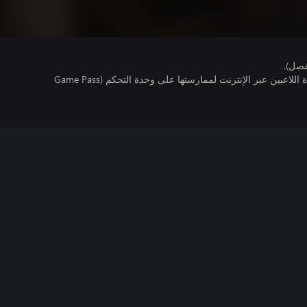
فصل).
تتطلب اللعبة توفر اشتراك ألعاب متعددة اللاعبين عبر الإنترنت لممارستها على وحدة التحكم (Game Pass