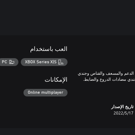
العب باستخدام
PC
XBOX Series X|S
البندقية وجندي الدعم والمسعف والقناص وجندي
الإمكانات
Online multiplayer
تاريخ الإصدار
17‏/5‏/2022