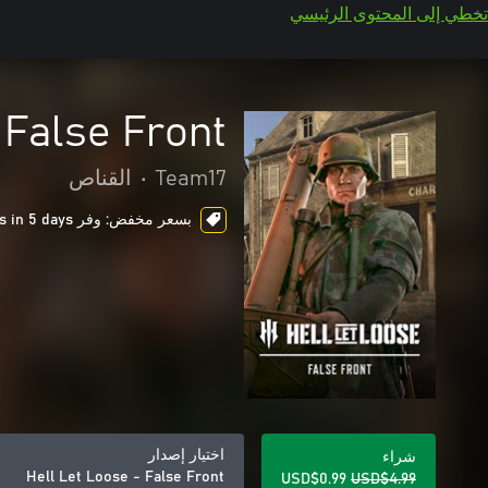
تخطي إلى المحتوى الرئيسي
 False Front
Team17
•
القناص
بسعر مخفض: وفر USD$4.00، ends in 5 days
اختيار إصدار
شراء
Hell Let Loose - False Front
USD$0.99
USD$4.99