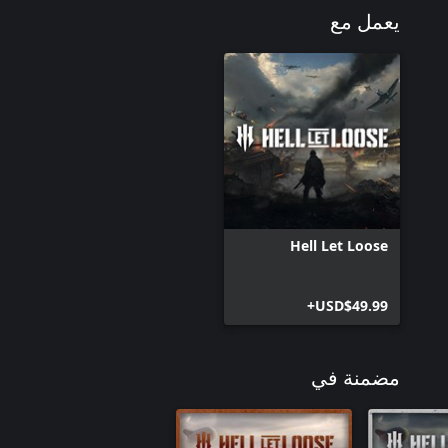
يعمل مع
Hell Let Loose
USD$49.99+
مضمنة في