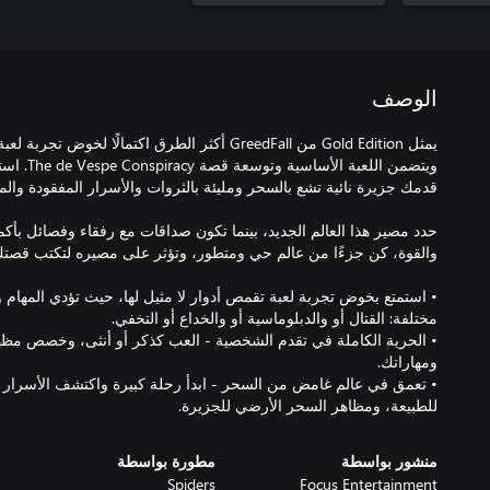
الوصف
يمثل Gold Edition من GreedFall أكثر الطرق اكتمالًا ل
ويتضمن اللع
حدد مصير هذا العالم الجديد، بينما تكون صداقات مع رفقاء وفصائل بأكمله
• استمتع بخوض تجربة لعبة تقمص أدوار لا مثيل لها، حيث تؤدي المهام
• الحرية الكاملة في تقدم الشخصية - العب كذكر أو أنثى، وخصص مظه
• تعمق في عالم غامض من السحر - ابدأ رحلة كبيرة واكتشف الأسرار ا
للطبيعة، ومظاهر السحر الأرضي للجزيرة.
منشور بواسطة
مطورة بواسطة
Spiders
Focus Entertainment