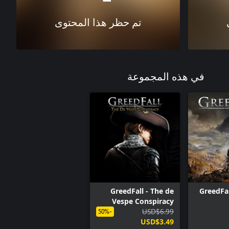
تم حظر هذا المحتوى
في هذه المجموعة
GreedFall - The de
GreedFa
Vespe Conspiracy
USD$6.99
-50%
USD$3.49