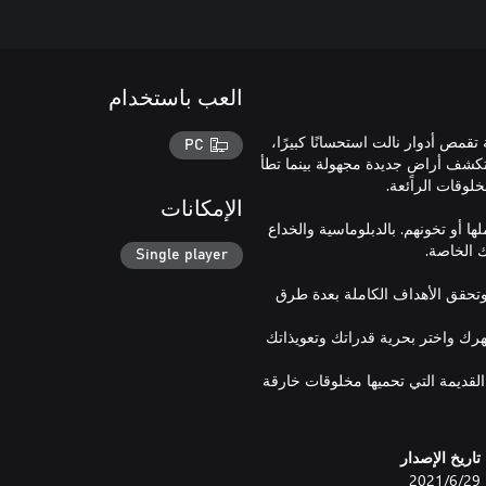
العب باستخدام
خوض تجربة لعبة تقمص أدوار نالت استحسانًا كبيرًا،
PC
بة الأساسية وتوسعة قصة The de Vespe Conspiracy. استكشف أراضٍ جديدة مجهولة بينما تطأ
الإمكانات
ا أو تخونهم. بالدبلوماسية والخداع
Single player
 وتحقق الأهداف الكاملة بعدة طرق
رك واختر بحرية قدراتك وتعويذاتك
لقديمة التي تحميها مخلوقات خارقة
تاريخ الإصدار
29‏/6‏/2021