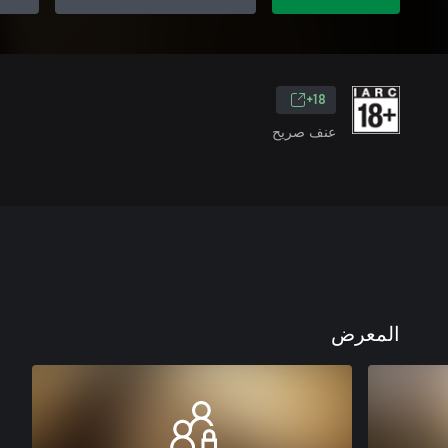
18+
عنف صريح
المعرض