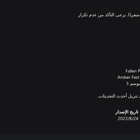
G يمكن شراؤه كحزمة أو منفردًا. يرجى التأكد من عدم تكرار
 تنزيل أحدث التحديثات.
تاريخ الإصدار
24‏/8‏/2023