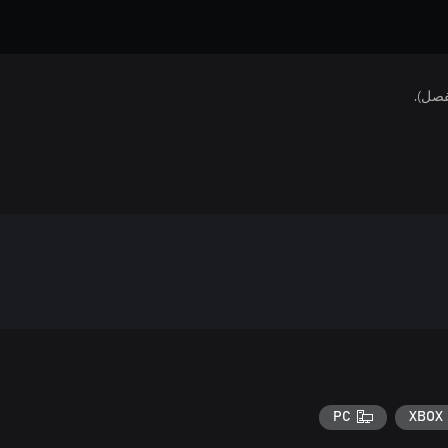
فصل).
PC
XBOX 