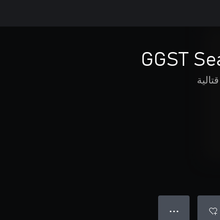
GGST Se
قتالية
● ● ●