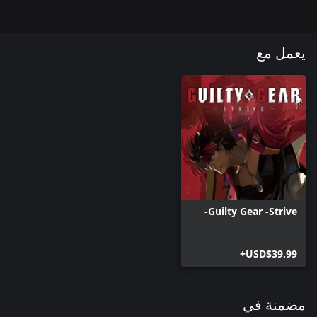
يعمل مع
※يتطلب هذا المحتوى استخدام اللعبة الكاملة (تباع بشكل منفصل).
※تتطلب ألوان شخصيات المحتوى الرقمي القابل للتنزيل أن تكون
الشخصيات متاحة حتى يتم استخدامها.
Guilty Gear -Strive-
USD$39.99+
مضمنة في