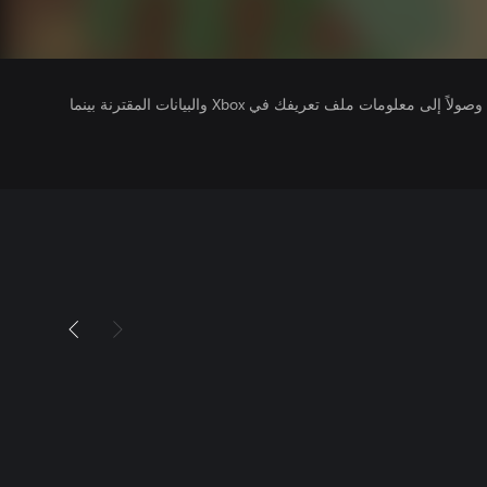
يتلقى ناشرو الألعاب التي تقوم بتشغيلها وصولاً إلى معلومات ملف تعريفك في Xbox والبيانات المقترنة بينما