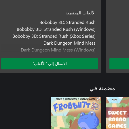
الألعاب المضمنة
Bobobby 3D: Stranded Rush
Bobobby 3D: Stranded Rush (Windows)
Bobobby 3D: Stranded Rush (Xbox Series)
Dark Dungeon Mind Mess
Dark Dungeon Mind Mess (Windows)
Dark Dungeon Mind Mess (Xbox Series)
Frobbutt 3D
الانتقال إلى "الألعاب"
Frobbutt 3D (Windows)
Frobbutt 3D (Xbox Series)
I Wanna Be Car
مضمنة في
I Wanna Be Car (Windows)
I Wanna Be Car (Xbox Series)
Tiny Mage in Puzzle Land
Tiny Mage in Puzzle Land (Windows)
Tiny Mage in Puzzle Land (Xbox Series)