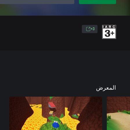
3+
المعرض