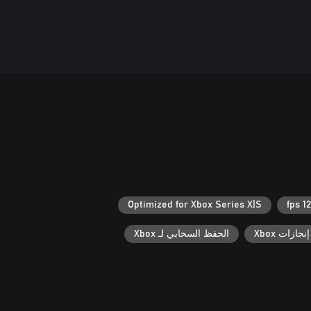
Optimized for Xbox Series X|S
120 
إنجازات Xbox
الحفظ السحابي لـ Xbox