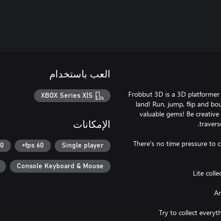
العب باستخدام
Frobbut 3D is a 3D platformer 
XBOX Series X|S
land! Run, jump, flip and bo
valuable gems! Be creative
الإمكانات
There's no time pressure to c
fps
60 fps+
Single player
Console Keyboard & Mouse