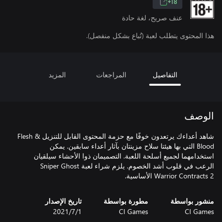
18+
عنف صريح، لغة حادة
هذا المحتوى يتطلب لعبة (تُباع بشكل منفصل).
التفاصيل
المراجعات
المزيد
الوصف
شاهد أعداءك يرتعدون خوفًا مع حزمة المحتوى القابل للتنزيل Flesh &
Blood التي بها هيئتا سلاح مزينتان بآثار أعداء سابقين. يمكن
استخدامهما لجميع أسلحة اللعبة. التصميمان ذوا الأحشاء سيلقيان
الرعب في قلوب أشد الخصوم. يلزم شراء لعبة Sniper Ghost
Warrior Contracts 2 الأساسية.
منشور بواسطة
مطورة بواسطة
تاريخ الإصدار
CI Games
CI Games
1‏/7‏/2021