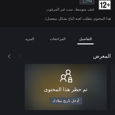
12+
عنف متوسط، سب غير المرغوب
هذا المحتوى يتطلب لعبة (تُباع بشكل منفصل).
التفاصيل
المراجعات
المزيد
المعرض
تم حظر هذا المحتوى
أدخل تاريخ ميلادك