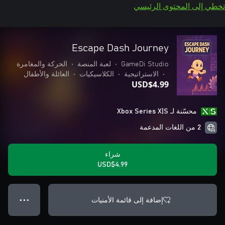
تخطي إلى المحتوى الرئيسي
Escape Dash Journey
GameDi Studio
•
لعبة المنصة
•
الحركة والمغامرة
•
الاستراتيجية
•
الكلاسيكيات
•
العائلة والأطفال
USD$4.99
محسّنة لـ Xbox Series X|S
2 من اللغات المدعمة
شراء
USD$4.99
إضافة إلى قائمة الأمنيات
● ● ●