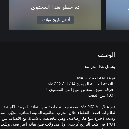
تم حظر هذا المحتوى
أدخل تاريخ ميلادك
الوصف
1/U4 في كتب التاريخ كإحدى أول محاولات صنع نفاثة اعتراضية، وبيّنت إ