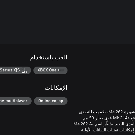
العب باستخدام
Series X|S
XBOX One
الإمكانات
ne multiplayer
Online co-op
تُعد Me 262 A-1/U4 نسخة معدلة خاصة من النفاثة الحربية الألمانية الشهيرة Me 262، صُممت للتصدي
لطائرات قصف الحلفاء خلال الحرب العالمية الثانية. الطائرة مجهّزة بمدفع Mk 214a قوي بعيار 50 مم
وسعة ذخيرة تبلغ 32 رصاصة، وهي مخصصة للاشتباك مع الأهداف من المدى البعيد. سُطّر اسم Me 262 A-
مكانيات تقنيات النفاثات الأولية