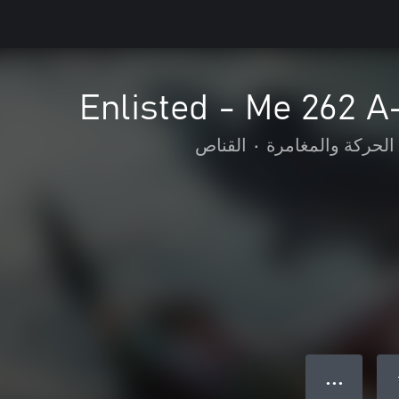
Enlisted - Me 262 
الحركة والمغامرة
•
القناص
● ● ●