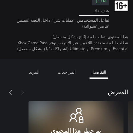
16+
عنف حاد
تفاعل المستخدمين، عمليات شراء داخل اللعبة (تتضمن
عناصر عشوائية)
هذا المحتوى يتطلب لعبة (تُباع بشكل منفصل).
تتطلب اللعبة متعددة اللاعبين عبر الإنترنت توفر Xbox Game Pass
Essential أو Premium أو Ultimate (اشتراكات تُباع بشكل منفصل).
التفاصيل
المراجعات
المزيد
المعرض
تم حظر هذا المحتوى