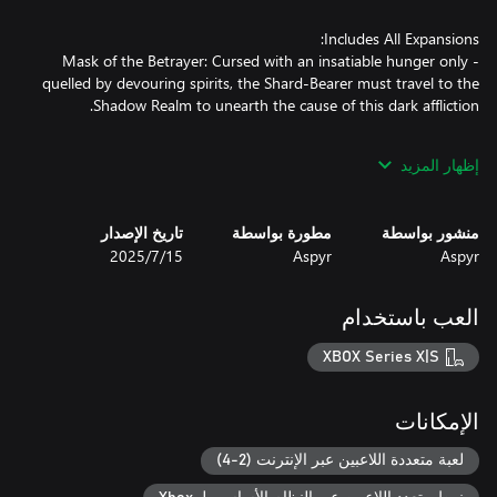
- Mask of the Betrayer: Cursed with an insatiable hunger only
quelled by devouring spirits, the Shard-Bearer must travel to the
- Storm of Zehir: You and your crew are shipwrecked on the
إظهار المزيد
shores of a hostile jungle nation. Fighting your way back to
civilization, you uncover a plot threatening to change Faerûn
منشور بواسطة
مطورة بواسطة
تاريخ الإصدار
Aspyr
Aspyr
15‏/7‏/2025
- Mysteries of Westgate: Beware the city of Westgate, where
anything goes and everything has a price. Explore and expose the
secrets hidden deep in the city’s underbelly before they consume
العب باستخدام
XBOX Series X|S
Gather Your Party: Assemble a team of your friends across any
الإمكانات
and all platforms with fully supported crossplay. Together,
embark on an epic journey governed by the Dungeons &
لعبة متعددة اللاعبين عبر الإنترنت (2-4)