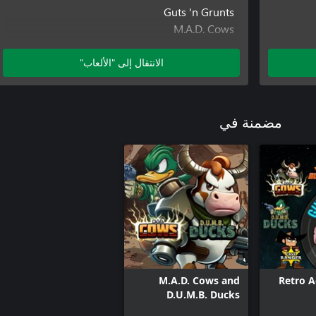
Guts 'n Grunts
M.A.D. Cows
Mighty Aphid 2
الانتقال إلى "الألعاب"
مضمنة في
M.A.D. Cows and
Retro A
D.U.M.B. Ducks
Bundle