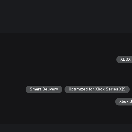
XBOX 
Smart Delivery
Optimized for Xbox Series X|S
Xb