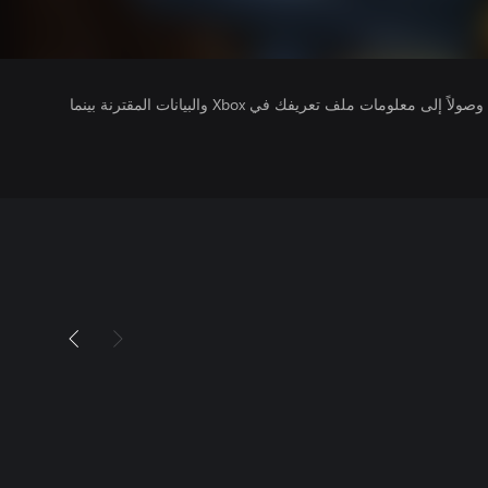
يتلقى ناشرو الألعاب التي تقوم بتشغيلها وصولاً إلى معلومات ملف تعريفك في Xbox والبيانات المقترنة بينما