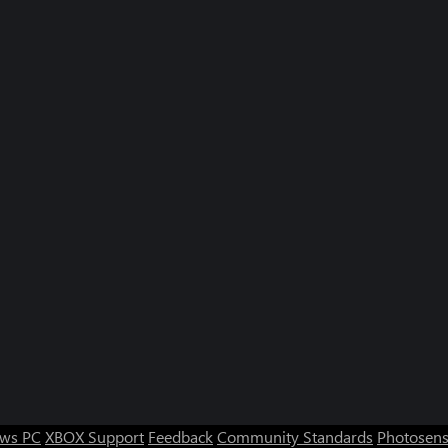
ws PC
XBOX Support
Feedback
Community Standards
Photosens