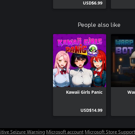
USD$6.99
People also like
Kawaii Girls Panic
War
USD$14.99
itive Seizure Warning
Microsoft account
Microsoft Store Support