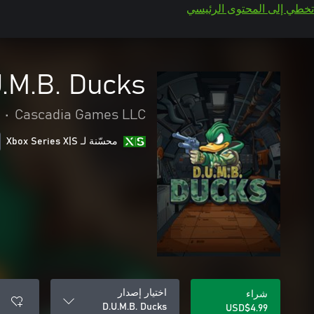
تخطي إلى المحتوى الرئيسي
U.M.B. Ducks
•
Cascadia Games LLC
محسّنة لـ Xbox Series X|S
اختيار إصدار
شراء
D.U.M.B. Ducks
USD$4.99