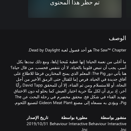
تم حظر هذا المحتوى
الوصف
ما أغلى من نعمة الحياة! إنها عطية مُنحنا إياها، ومع ذلك نبددها بكل
أسى. يجب أن تنبض قلوبنا بالحياة، لا أن نتنفس فحسب. من قال حياة؟
هنا يأتي دور The Pig: المعلم الذي يمنح المختارين فرصًا للاطلاع على
آفاق جديدة في الحياة. فرص إما للقتال حتى الرمق الأخير من أجل
النجاة، أو للاستسلام ومن ثم الفناء، إلا أن للمحقق David Tapp رأيًا
آخر، إذ يرى أن لكل منَّا حرية اختيار العيش كما يحلو له دون الاختناق
بتهديد الفناء في شكل فخ. محقق مخضرم في رحلة البحث عن The
Pig، ويؤدي به مسعاه إلى مصنع Gideon Meat Plant لتصنيع اللحوم.
منشور بواسطة
مطورة بواسطة
تاريخ الإصدار
Behaviour Interactive
Behaviour Interactive
31‏/10‏/2019
Inc.
Inc.