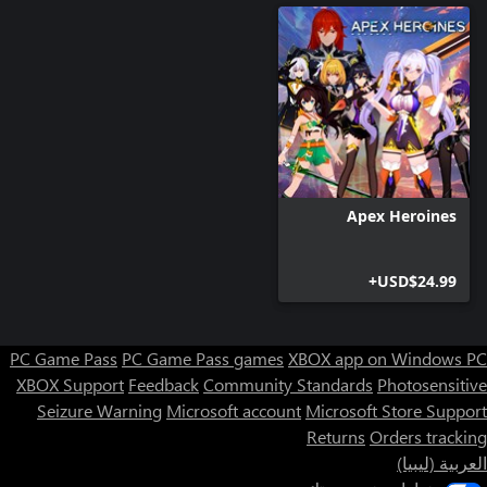
Apex Heroines
USD$24.99+
PC Game Pass
PC Game Pass games
XBOX app on Windows PC
XBOX Support
Feedback
Community Standards
Photosensitive
Seizure Warning
Microsoft account
Microsoft Store Support
Returns
Orders tracking
العربية (ليبيا)