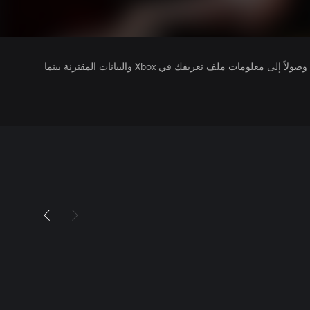
يتلقى ناشرو الألعاب التي تقوم بتشغيلها وصولاً إلى معلومات ملف تعريفك في Xbox والبيانات المقترنة بينما