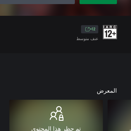
12+
عنف متوسط
المعرض
تم حظر هذا المحتوى