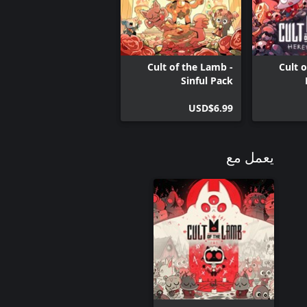
Cult of the Lamb -
Cult 
Sinful Pack
USD$6.99
يعمل مع