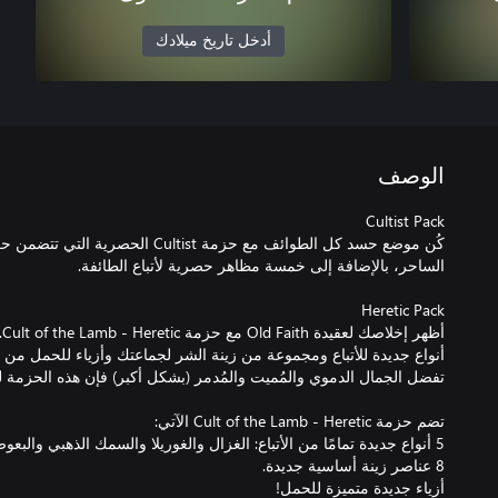
أدخل تاريخ ميلادك
الوصف
كُن موضع حسد كل الطوائف مع حزمة ultist
أ