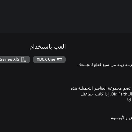
العب باستخدام
Series X|S
XBOX One
C الحصرية التي تتضمن حزمة زينة من سبع قطع لمجتمعك
ظهر إخلاصك لعقيدة Old Faith مع حزمة Cult of the Lamb - Heretic. تضم مجموعة العناصر التجميلية هذه
أنواع جديدة للأتباع ومجموعة من زينة الشر لجماعتك وأزياء للحمل من الـ Old Faith. إذا كانت جماعتك