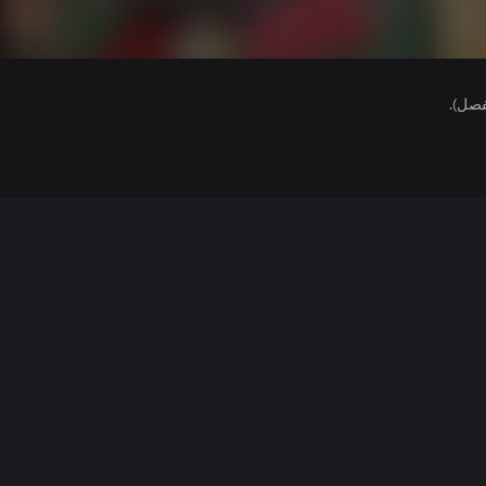
فصل).