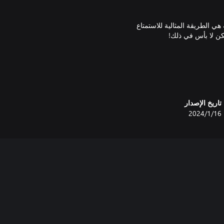
Cult of th: حزمة Sinful‎. فهذه الحزمة هي الطريقة المثالية للاستمتاع
تاريخ الإصدار
16‏/1‏/2024