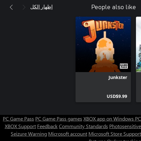
إظهار الكل
People also like
Junkster
USD$9.99
PC Game Pass
PC Game Pass games
XBOX app on Windows PC
XBOX Support
Feedback
Community Standards
Photosensitive
Seizure Warning
Microsoft account
Microsoft Store Support