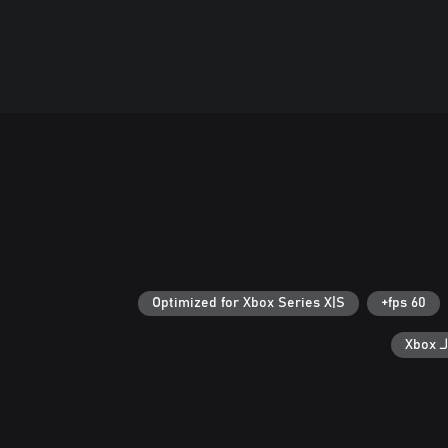
Optimized for Xbox Series X|S
60 fps+
Xb