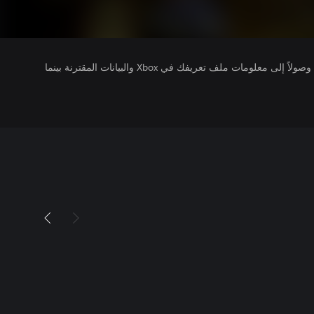
يتلقى ناشرو الألعاب التي تقوم بتشغيلها وصولاً إلى معلومات ملف تعريفك في Xbox والبيانات المقترنة بينما