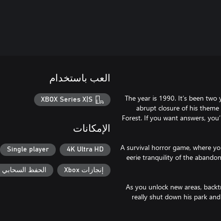
العب باستخدام
The year is 1990. It’s been two
XBOX Series X|S
abrupt closure of his theme
Forest. If you want answers, you
الإمكانات
A survival horror game, where you’
Single player
4K Ultra HD
eerie tranquility of the aband
إنجازات Xbox
الحفظ السحابي لـ ox
As you unlock new areas, backt
really shut down his park an