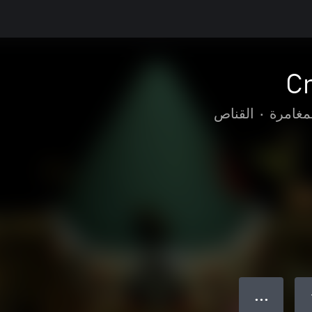
C
مغامرة
•
القناص
● ● ●