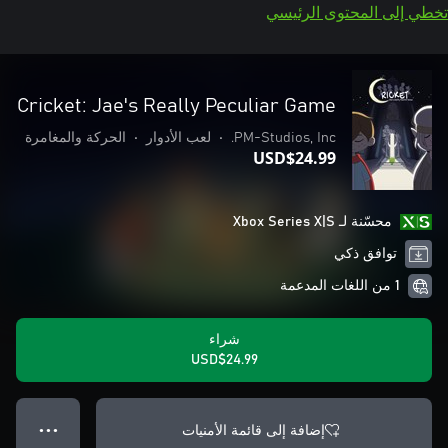
تخطي إلى المحتوى الرئيسي
Cricket: Jae's Really Peculiar Game
PM-Studios, Inc.
•
لعب الأدوار
•
الحركة والمغامرة
USD$24.99
محسّنة لـ Xbox Series X|S
توافق ذكي
1 من اللغات المدعمة
شراء
USD$24.99
إضافة إلى قائمة الأمنيات
● ● ●