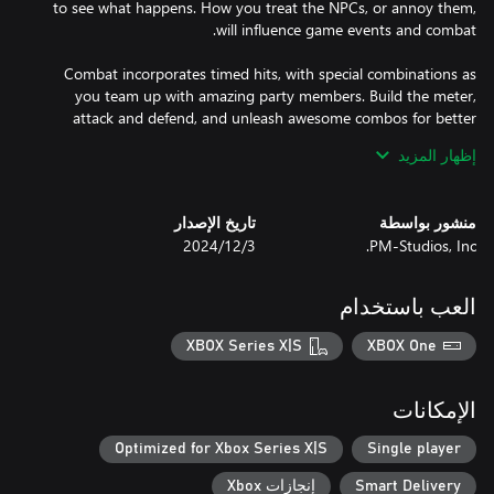
to see what happens. How you treat the NPCs, or annoy them,
Combat incorporates timed hits, with special combinations as
you team up with amazing party members. Build the meter,
attack and defend, and unleash awesome combos for better
rewards!
إظهار المزيد
منشور بواسطة
تاريخ الإصدار
PM-Studios, Inc.
3‏/12‏/2024
العب باستخدام
XBOX Series X|S
XBOX One
الإمكانات
Optimized for Xbox Series X|S
Single player
Smart Delivery
إنجازات Xbox