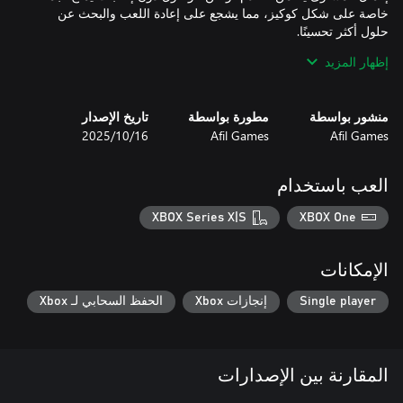
خاصة على شكل كوكيز، مما يشجع على إعادة اللعب والبحث عن
إظهار المزيد
بمزيج من الإستراتيجية والجاذبية والأجواء الفريدة، تُعد Cookie’s Trails
الخيار الأمثل لمحبي الألغاز الصعبة والمليئة بالشخصية.
منشور بواسطة
مطورة بواسطة
تاريخ الإصدار
Afil Games
Afil Games
16‏/10‏/2025
العب باستخدام
XBOX Series X|S
XBOX One
الإمكانات
Single player
إنجازات Xbox
الحفظ السحابي لـ Xbox
المقارنة بين الإصدارات