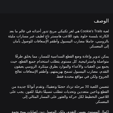
الوصف
لعبة Cookie’s Trails هي لغز تكتيكي مريح تدور أحداثه في عالم ما بعد
الكارثة بلمسة حلوة. يقود اللاعب هامستر ناجٍ لطيف عبر مسارات مليئة
بالزومبي، جامعًا مضارب البيسبول وأطقم الإسعافات للوصول بأمان
يمكن تدوير وإعادة وضع القطع السداسية للمسار، مما يخلق طرقًا
متواصلة واستراتيجية. كل مستوى يتطلب استخدام جميع القطع، حيث
يجمع بين العقبات والأعداء والموارد بطرق مبتكرة. الزومبي يعيقون
التقدم، مضارب البيسبول تسمح بهزيمتهم، وأطقم الإسعافات تعالج
تتضمن اللعبة 30 مرحلة تزداد حجمًا وتعقيدًا، وتقدم أنواعًا جديدة من
القطع وناجين متعددين وتحديات تتطلب تنسيقًا دقيقًا. للفوز، يجب على
اللاعبين التخطيط لكل حركة والعثور على المسار المثالي إلى
إكمال المستوى يضمن التقدم، ولكن الوصول دون إصابات يمنح نجمة