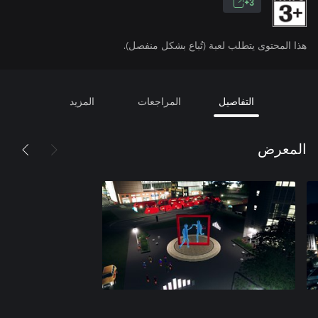
3+
هذا المحتوى يتطلب لعبة (تُباع بشكل منفصل).
التفاصيل
المراجعات
المزيد
المعرض