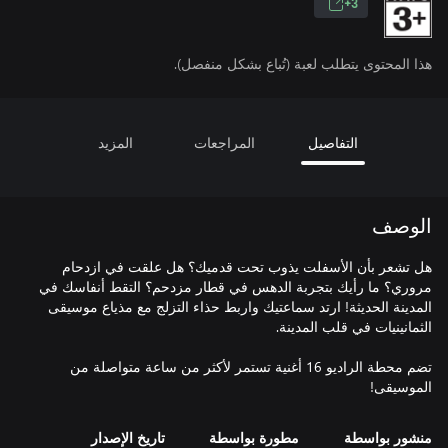
3+
هذا المحتوى يتطلب لعبة (تُباع بشكل منفصل).
التفاصيل
المراجعات
المزيد
الوصف
هل تشعر بأن الأسفلت يذوب تحت قدميك؟ هل علقت في ازدحام
مروري؟ ما رأيك بتجربة الدهس في قطار مزدحم؟ التقط أنفاسك في
المدينة الحديثة! ارتد سماعتيك واربط حذاء التزلج مع مذياع موسيقى
تضم محطة الراديو 16 أغنية تستمر لأكثر من ساعة متواصلة من
الموسيقى!
منشور بواسطة
مطورة بواسطة
تاريخ الإصدار