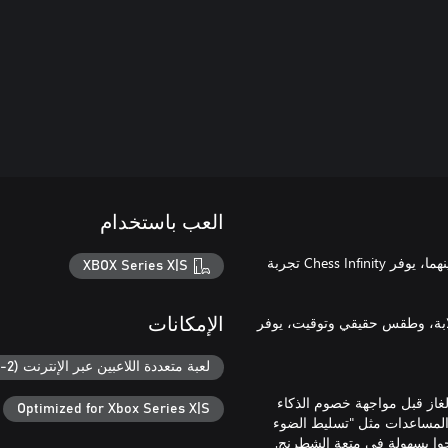
العب باستخدام
سواء كنت جديدًا في الشطرنج، أو بالفعل سيدًا كبيرًا، أو في مكان ما بينهما، يوفر Chess Infinity تجربة
XBOX Series X|S
عًا للوحة في بيئات خلابة، وطقس حقيقي وتوقيت، يوفر
الإمكانات
لعبة متعددة اللاعبين عبر الإنترنت (2-2)
غاز قبل مواجهة خصوم الذكاء
Optimized for Xbox Series X|S
لمساعدات مثل "تسليط الضوء