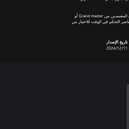
اختبر مهاراتك وحسّن من تصنيفك ضد 16 من خصوم الذكاء الاصطناعي المعتمدين من Grand master أو
ناصر التحكم في الوقت للاختيار من
تاريخ الإصدار
11‏/12‏/2024