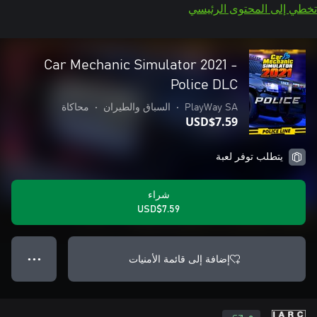
تخطي إلى المحتوى الرئيسي
Car Mechanic Simulator 2021 -
Police DLC
PlayWay SA
•
السباق والطيران
•
محاكاة
USD$7.59
يتطلب توفر لعبة
شراء
USD$7.59
إضافة إلى قائمة الأمنيات
● ● ●