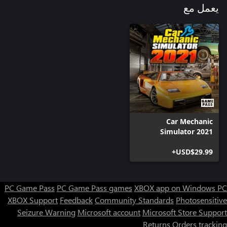
يعمل مع
Car Mechanic
Simulator 2021
USD$29.99+
PC Game Pass
PC Game Pass games
XBOX app on Windows PC
XBOX Support
Feedback
Community Standards
Photosensitive
Seizure Warning
Microsoft account
Microsoft Store Support
Returns
Orders tracking