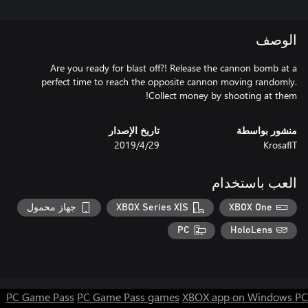
الوصف
Are you ready for blast off?! Release the cannon bomb at a
perfect time to reach the opposite cannon moving randomly.
Collect money by shooting at them!
منشور بواسطة
تاريخ الإصدار
KrosafIT
29‏/4‏/2019
العب باستخدام
XBOX One
XBOX Series X|S
جهاز محمول
PC
HoloLens
PC Game Pass
PC Game Pass games
XBOX app on Windows PC