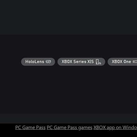
HoloLens
XBOX Series X|S
XBOX One
PC Game Pass
PC Game Pass games
XBOX app on Windo