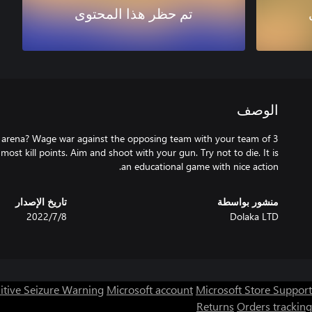
تم حظر هذا المحتوى
الوصف
ig arena? Wage war against the opposing team with your team of 3
 most kill points. Aim and shoot with your gun. Try not to die. It is
an educational game with nice action.
منشور بواسطة
تاريخ الإصدار
Dolaka LTD
8‏/7‏/2022
itive Seizure Warning
Microsoft account
Microsoft Store Support
Returns
Orders tracking