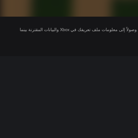
يتلقى ناشرو الألعاب التي تقوم بتشغيلها وصولاً إلى معلومات ملف تعريفك في Xbox والبيانات المقترنة بينما