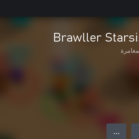
Brawller Stars
مغامرة
● ● ●