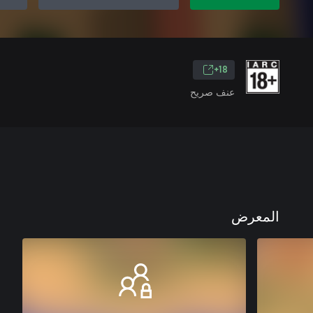
18+
عنف صريح
المعرض