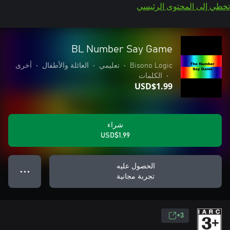
تخطي إلى المحتوى الرئيسي
BL Number Say Game
Bisono Logic
•
تعليمي
•
العائلة والأطفال
•
أخرى
•
الكلمات
USD$1.99
شراء
USD$1.99
الحصول عليه
● ● ●
تجربة مجانية
3+