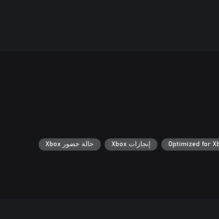
Optimized for X
إنجازات Xbox
حالة حضور Xbox