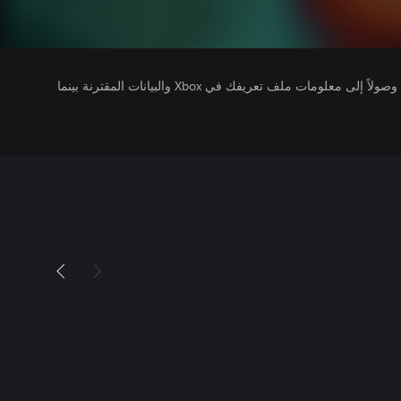
يتلقى ناشرو الألعاب التي تقوم بتشغيلها وصولاً إلى معلومات ملف تعريفك في Xbox والبيانات المقترنة بينما