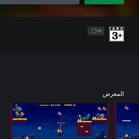
3+
المعرض