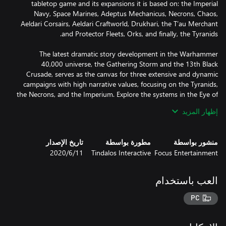
tabletop game and its expansions it is based on: the Imperial
Navy, Space Marines, Adeptus Mechanicus, Necrons, Chaos,
Aeldari Corsairs, Aeldari Craftworld, Drukhari, the T’au Merchant
The latest dramatic story development in the Warhammer
40,000 universe, the Gathering Storm and the 13th Black
Crusade, serves as the canvas for three extensive and dynamic
campaigns with high narrative values, focusing on the Tyranids,
the Necrons, and the Imperium. Explore the systems in the Eye of
Terror, with or against renowned characters such as Belisarius
إظهار المزيد
With bigger battles, refined gameplay, improved multiplayer
منشور بواسطة
مطورة بواسطة
تاريخ الإصدار
modes and features for a better and more balanced online
Focus Entertainment
Tindalos Interactive
11‏/6‏/2020
experience, as well as improvements across the board and even
more customisation options for fleets and ships, Battlefleet
Gothic: Armada 2 promises to be the ultimate Warhammer
العب باستخدام
PC
• The ultimate Warhammer 40,000 space naval warfare