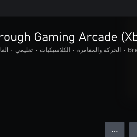
hrough Gaming Arcade (Xb
Br
•
الحركة والمغامرة
•
الكلاسيكيات
•
تعليمي
•
العا
● ● ●