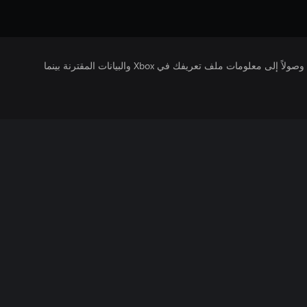
يتلقى ناشرو الألعاب التي تقوم بتشغيلها وصولاً إلى معلومات ملف تعريفك في Xbox والبيانات المقترنة بينما