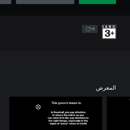
3+
المعرض