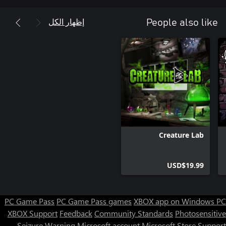
إظهار الكل
People also like
Creature Lab
USD$19.99
PC Game Pass
PC Game Pass games
XBOX app on Windows PC
XBOX Support
Feedback
Community Standards
Photosensitive
Seizure Warning
Microsoft account
Microsoft Store Support