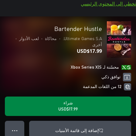
تخطي إلى المحتوى الرئيسي
Bartender Hustle
Ultimate Games S.A.
•
محاكاة
•
لعب الأدوار
•
أخرى
USD$17.99
محسّنة لـ Xbox Series X|S
توافق ذكي
12 من اللغات المدعمة
شراء
USD$17.99
إضافة إلى قائمة الأمنيات
● ● ●