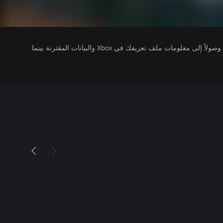
يتلقى ناشرو الألعاب التي تقوم بتشغيلها وصولاً إلى معلومات ملف تعريفك في Xbox والبيانات المقترنة بينما