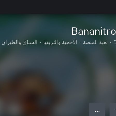
Bananitro
B
•
لعبة المنصة
•
الأحجية والتريفيا
•
السباق والطيران
● ● ●