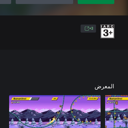
3+
المعرض