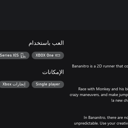
العب باستخدام
Series X|S
XBOX One
Bananitro is a 2D runner that c
الإمكانات
Single player
إنجازات Xbox
Race with Monkey and his bik
crazy maneuvers, and make jumps t
In Bananitro, there are no
unpredictable. Use your creativ