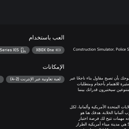
العب باستخدام
Construction Simulator, Police Simulato
Series X|S
XBOX One
الإمكانات
 إبهارًا! حقق طموحك بأن تصبح مقاول بناء ناجحًا عبر
لعبة تعاونية عبر الإنترنت (2-4)
ك Hape. تعامل مع مشاريع مثيرة للاهتمام بأحجام ومتطلبات
تنوعين سيختبرون قدراتك بينما
ات المتحدة الأمريكية وألمانيا، لكل
ة من مدن جنوب غرب ألمانيا الخلابة. هدفك هنا هو
جه مهمات تتيح لك فرصة اختبار
مهارة كل المعدات التي تمتلكها. من ناحية أخرى، خريطة Sunny Haven هي مدينة ميناء أمريكية الطراز