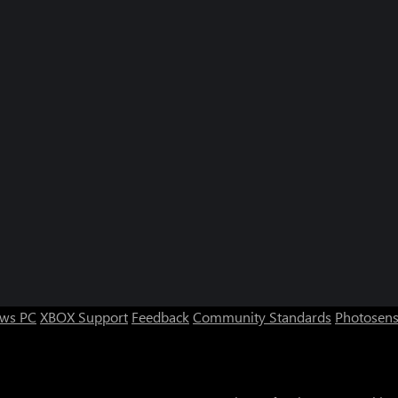
ws PC
XBOX Support
Feedback
Community Standards
Photosens