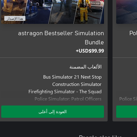
هذا الإصدار
إنذار حريق وارد! مع لع
astragon Bestseller Simulation
Po
Bundle
ابدأ صافرة الإنذار بشاحنة الإطفاء الخاصة بك، وأمسك بخرطومك، وقم بم
USD$99.99+
الأرواح. اكتشف أكثر من 40 موقعًا متنوعًا للنشر منتشرة ف
الغربي لأمريكا الشمالية. جهز نفسك بمعدات مكافحة الحرائ
الألعاب المضمنة
Bus Simulator 21 Next Stop
Construction Simulator
Firefighting Simulator - The Squad
Police Simulator: Patrol Officers
Police S
Pol
العودة إلى أعلى
Pol
Police Si