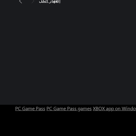
إظهار الكل
PC Game Pass
PC Game Pass games
XBOX app on Windo