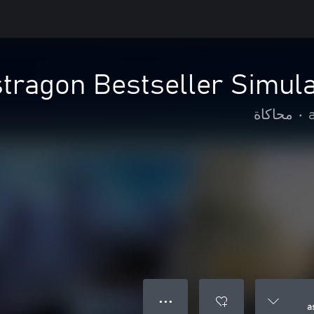
stragon Bestseller Simul
•
محاكاة
● ● ●
a