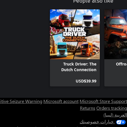
People also like
Polic
Truck Driver: The
Offro
Dutch Connection
USD$39.99
itive Seizure Warning
Microsoft account
Microsoft Store Support
Returns
Orders tracking
العربية (ليبيا)
خيارات خصوصيتك