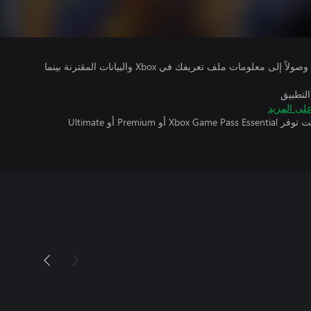
يتلقى ناشرو الألعاب التي تقوم بتشغيلها وصولاً إلى معلومات ملف تعريفك في Xbox والبيانات المقترنة بينما
التطبيق
لى المزيد
تتطلب اللعبة متعددة اللاعبين عبر الإنترنت توفر Xbox Game Pass Essential أو Premium أو Ultimate