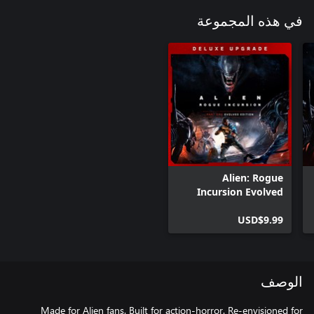
في هذه المجموعة
Alien: Rogue
Incursion Evolved
Edition Deluxe
USD$9.99
Upgrade
الوصف
Made for Alien fans. Built for action-horror. Re-envisioned for