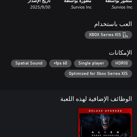
منشور بواسطة
مطورة بواسطة
تاريخ الإصدار
- The Art of Alien: Rogue Incursion Digital In-Game Artbook
Survios Inc.
Survios Inc.
30‏/9‏/2025
العب باستخدام
XBOX Series X|S
الإمكانات
Spatial Sound
60 fps+
Single player
HDR10
Optimized for Xbox Series X|S
الوظائف الإضافية لهذه اللعبة