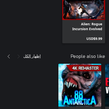
Alien: Rogue
Incursion Evolved
Edition Deluxe
USD$9.99
Upgrade
إظهار الكل
People also like