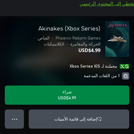
تخطي إلى المحتوى الرئيسي
Akinakes (Xbox Series)
Phoenix Reborn Games
•
القناص
•
الحركة والمغامرة
•
الكلاسيكيات
USD$4.99
محسّنة لـ Xbox Series X|S
1 من اللغات المدعمة
شراء
USD$4.99
إضافة إلى قائمة الأمنيات
● ● ●