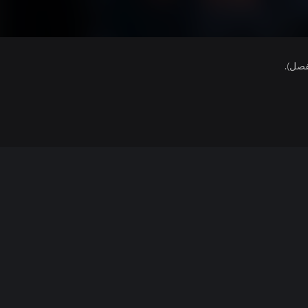
فصل).