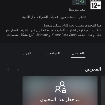
12+
عنف متوسط
تفاعل المستخدمين، عمليات الشراء داخل اللعبة
هذا المحتوى يتطلب لعبة (تُباع بشكل منفصل).
تتطلب اللعبة توفر اشتراك ألعاب متعددة اللاعبين عبر الإنترنت لممارستها
على وحدة التحكم (Game Pass Core أو Ultimate، يُباع بشكل منفصل).
التفاصيل
المراجعات
المزيد
المعرض
تم حظر هذا المحتوى