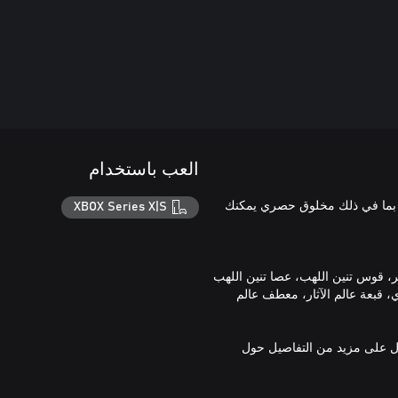
العب باستخدام
، بما في ذلك مخلوق حصري يمكنك
XBOX Series X|S
، قبعة عالم الآثار، معطف عالم
سمي (https://www.fantasylife.jp/fli/en/) للحصول على مزيد من التفاصيل حول