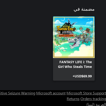
مضمنة في
FANTASY LIFE i: The
Girl Who Steals Time
Digital Deluxe Edition
USD$69.99+
itive Seizure Warning
Microsoft account
Microsoft Store Support
Returns
Orders tracking
العربية (ليبيا)