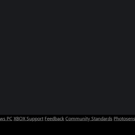
ws PC
XBOX Support
Feedback
Community Standards
Photosens